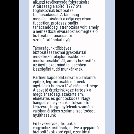
alkuszi tevékenység folytatására.
A társaság alapítói 1997 óta
foglalkoznak biztosítási
tanácsadással. A társaság
megalapításának a célja egy olyan
független, professzionális
tanácsadócég létrehozása volt, amely
a nemzetközi elvárásoknak megfelelő
biztosítási tanácsadói
szolgáltatásokat nyújt.
Társaságunk többéves
biztosításszakmai gyakorlattal
rendelkező tulajdonosokból és
munkatársakból áll, amely biztosítéka
az ügyfeleket mind teljesebben
kiszolgálni tudó munkánknak.
Partneri kapcsolatainkat a bizalomra
építjük, legfontosabb mércénk
ügyfeleink hosszú távú elégedettsége.
Alapvető értékeink közé tartozik a
megbízhatóság, szakértelem,
előrelátás és gondoskodás. Nagy
hangsúlyt helyezünk a folyamatos
képzésre, hogy ügyfeleink számára
valóban értékes szakmai segítséget
nyújthassunk.
Fő tevékenységi körünk a
vagyonbiztosítások, illetve a gépjármű
biztosítások köré épül, ezen kívül