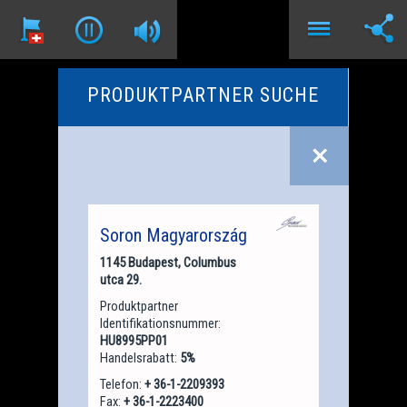
PRODUKTPARTNER SUCHE
Soron Magyarország
1145 Budapest, Columbus
utca 29.
Produktpartner
Identifikationsnummer:
HU8995PP01
Handelsrabatt:
5%
Telefon:
+ 36-1-2209393
Fax:
+ 36-1-2223400