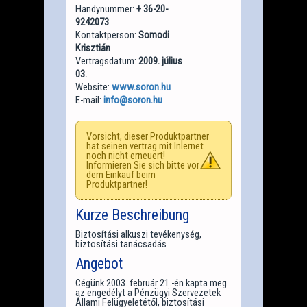
Handynummer:
+ 36-20-
9242073
Kontaktperson:
Somodi
Krisztián
Vertragsdatum:
2009. július
03.
Website:
www.soron.hu
E-mail:
info@soron.hu
Vorsicht, dieser Produktpartner
hat seinen vertrag mit Inlernet
noch nicht erneuert!
Informieren Sie sich bitte vor
dem Einkauf beim
Produktpartner!
Kurze Beschreibung
Biztosítási alkuszi tevékenység,
biztosítási tanácsadás
Angebot
Cégünk 2003. február 21.-én kapta meg
az engedélyt a Pénzügyi Szervezetek
Állami Felügyeletétől, biztosítási