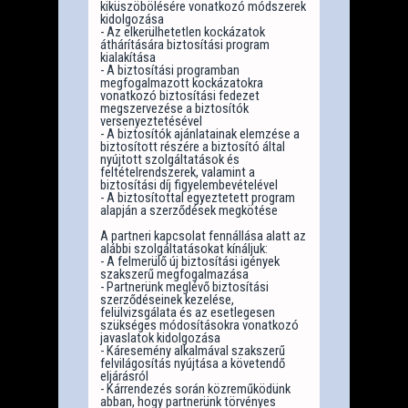
kiküszöbölésére vonatkozó módszerek
kidolgozása
- Az elkerülhetetlen kockázatok
áthárítására biztosítási program
kialakítása
- A biztosítási programban
megfogalmazott kockázatokra
vonatkozó biztosítási fedezet
megszervezése a biztosítók
versenyeztetésével
- A biztosítók ajánlatainak elemzése a
biztosított részére a biztosító által
nyújtott szolgáltatások és
feltételrendszerek, valamint a
biztosítási díj figyelembevételével
- A biztosítottal egyeztetett program
alapján a szerződések megkötése
A partneri kapcsolat fennállása alatt az
alábbi szolgáltatásokat kínáljuk:
- A felmerülő új biztosítási igények
szakszerű megfogalmazása
- Partnerünk meglévő biztosítási
szerződéseinek kezelése,
felülvizsgálata és az esetlegesen
szükséges módosításokra vonatkozó
javaslatok kidolgozása
- Káresemény alkalmával szakszerű
felvilágosítás nyújtása a követendő
eljárásról
- Kárrendezés során közreműködünk
abban, hogy partnerünk törvényes