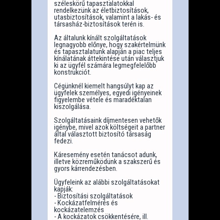
széleskörű tapasztalatokkal
rendelkezünk az életbiztosítások,
utasbiztosítások, valamint a lakás- és
társasház-biztosítások terén is.
Az általunk kínált szolgáltatások
legnagyobb előnye, hogy szakértelmünk
és tapasztalatunk alapján a piac teljes
kínálatának áttekintése után választjuk
ki az ügyfél számára legmegfelelőbb
konstrukciót.
Cégünknél kiemelt hangsúlyt kap az
ügyfelek személyes, egyedi igényeinek
figyelembe vétele és maradéktalan
kiszolgálása.
Szolgáltatásaink díjmentesen vehetők
igénybe, mivel azok költségeit a partner
által választott biztosító társaság
fedezi.
Káresemény esetén tanácsot adunk,
illetve közreműködünk a szakszerű és
gyors kárrendezésben.
Ügyfeleink az alábbi szolgáltatásokat
kapják:
- Biztosítási szolgáltatások
- Kockázatfelmérés és
kockázatelemzés
- A kockázatok csökkentésére, ill.