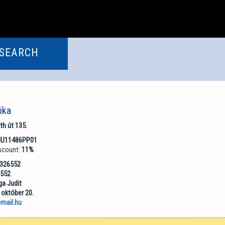
 SEARCH
ika
h út 135.
U11486PP01
scount:
11%
3326552
6552
ga Judit
 október 20.
email.hu