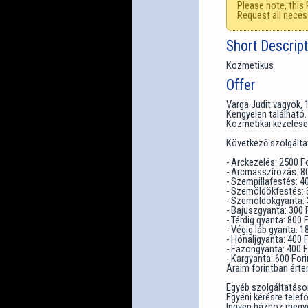
Please note, this 
Request all neces
Short Descrip
Kozmetikus
Offer
Varga Judit vagyok,
Kengyelen található.
Kozmetikai kezelése
Következő szolgálta
- Arckezelés: 2500 Fo
- Arcmasszírozás: 80
- Szempillafestés: 4
- Szemöldökfestés: 
- Szemöldökgyanta: 
- Bajuszgyanta: 300 
- Térdig gyanta: 800 
- Végig láb gyanta: 1
- Hónaljgyanta: 400 F
- Fazongyanta: 400 F
- Kargyanta: 600 Fori
Áraim forintban érte
Egyéb szolgáltatás
Egyéni kérésre telef
Ingyen házhoz megy