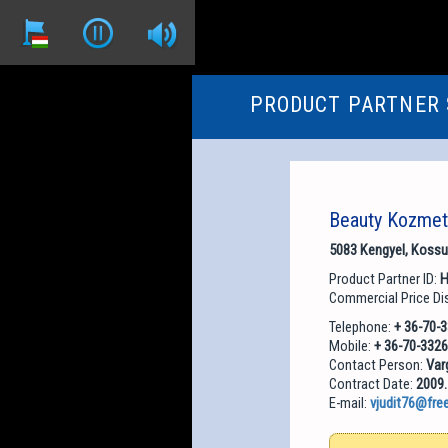
PRODUCT PARTNER
Beauty Kozmet
5083 Kengyel, Kossut
Product Partner ID:
H
Commercial Price Di
Telephone:
+ 36-70-
Mobile:
+ 36-70-332
Contact Person:
Var
Contract Date:
2009.
E-mail:
vjudit76@fre