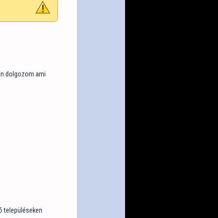
ben dolgozom ami
ő településeken