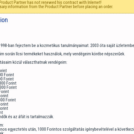
Product Partner has not renewed his contract with Inlernet!
sary information from the Product Partner before placing an order.
tion
 1998-ban fejeztem be a kozmetikus tanulmányaimat. 2003 óta saját üzletem
im során Ilcsi termékeket használok, mely vendégeim körébe népszerűek.
tásaim közül választhatnak vendégeim:
rint
0 Forint
00 Forint
300 Forint
300 Forint
Forint
Forint
800 Forint
orint
orint
nt
ndők és az áfát is tartalmazzák.
om:
onos egyeztetés után, 1000 Forintos szolgáltatás igénybevételével a következ
ek: