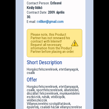
Contact Person:
Erőssné
Király Ildikó
Contract Date:
2009. április
30.
E-mail:
r.villker@gmail.com
Please note, this Product
Partner has not renewed his
contract with Inlernet!
Request all necessary
information from the Product
Partner before placing an order.
Short Description
Horgászfelszerelések, etetőanyagok,
csalik
Offer
Horgászfelszerelések, etetőanyagok,
csalik, sportfelszerelések, állateledel,
díszállat felszerelések, munkavédelmi
eszközök, ruhák, védőcipők,
védőeszközök.
Villanyszerelési szolgáltatások,
épületek, családi házak villanyszerelése