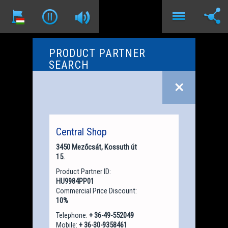
PRODUCT PARTNER
SEARCH
Central Shop
3450 Mezőcsát, Kossuth út
15.
Product Partner ID:
HU9984PP01
Commercial Price Discount:
10%
Telephone:
+ 36-49-552049
Mobile:
+ 36-30-9358461