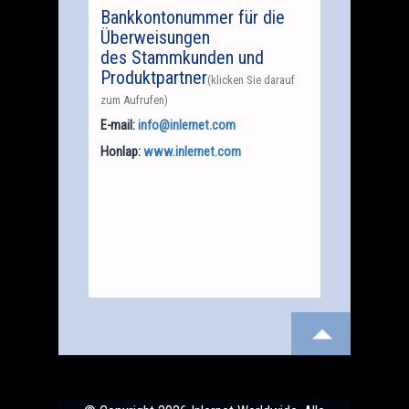
Bankkontonummer für die
Überweisungen
des Stammkunden und
Produktpartner
(klicken Sie darauf
zum Aufrufen)
E-mail:
info@inlernet.com
Honlap:
www.inlernet.com