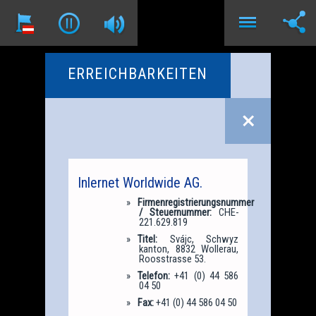
ERREICHBARKEITEN
Inlernet Worldwide AG.
Firmenregistrierungsnummer
/ Steuernummer:
CHE-
221.629.819
Titel:
Svájc, Schwyz
kanton, 8832 Wollerau,
Roosstrasse 53.
Telefon:
+41 (0) 44 586
04 50
Fax:
+41 (0) 44 586 04 50