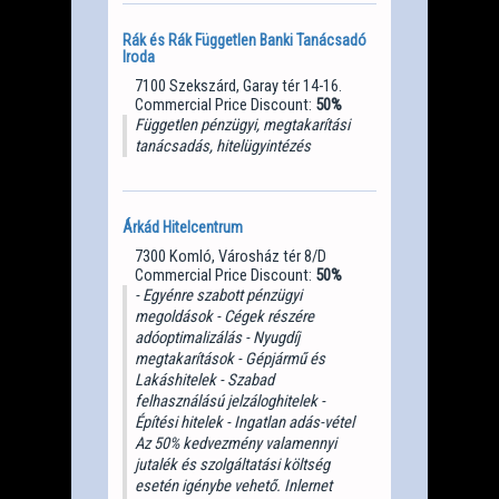
Rák és Rák Független Banki Tanácsadó
Iroda
7100 Szekszárd, Garay tér 14-16.
Commercial Price Discount:
50%
Független pénzügyi, megtakarítási
tanácsadás, hitelügyintézés
Árkád Hitelcentrum
7300 Komló, Városház tér 8/D
Commercial Price Discount:
50%
- Egyénre szabott pénzügyi
megoldások - Cégek részére
adóoptimalizálás - Nyugdíj
megtakarítások - Gépjármű és
Lakáshitelek - Szabad
felhasználású jelzáloghitelek -
Építési hitelek - Ingatlan adás-vétel
Az 50% kedvezmény valamennyi
jutalék és szolgáltatási költség
esetén igénybe vehető. Inlernet