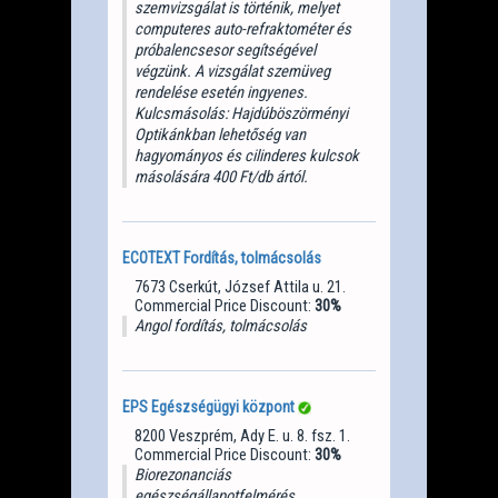
szemvizsgálat is történik, melyet
computeres auto-refraktométer és
próbalencsesor segítségével
végzünk. A vizsgálat szemüveg
rendelése esetén ingyenes.
Kulcsmásolás: Hajdúböszörményi
Optikánkban lehetőség van
hagyományos és cilinderes kulcsok
másolására 400 Ft/db ártól.
ECOTEXT Fordítás, tolmácsolás
7673 Cserkút, József Attila u. 21.
Commercial Price Discount:
30%
Angol fordítás, tolmácsolás
EPS Egészségügyi központ
8200 Veszprém, Ady E. u. 8. fsz. 1.
Commercial Price Discount:
30%
Biorezonanciás
egészségállapotfelmérés,