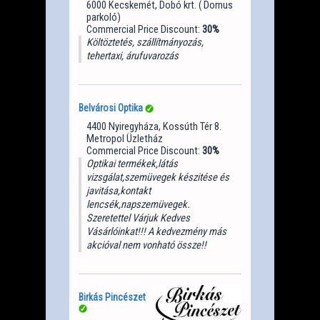
6000 Kecskemét, Dobó krt. ( Domus
parkoló)
Commercial Price Discount:
30%
Költöztetés, szállítmányozás,
tehertaxi, árufuvarozás
Belvárosi Optika
4400 Nyiregyháza, Kossúth Tér 8.
Metropol Üzletház
Commercial Price Discount:
30%
Optikai termékek,látás
vizsgálat,szemüvegek készitése és
javitása,kontakt
lencsék,napszemüvegek.
Szeretettel Várjuk Kedves
Vásárlóinkat!!! A kedvezmény más
akcióval nem vonható össze!!
Birkás Pincészet