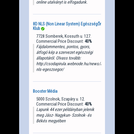
online utalványt is elfogadunk.
8D NLS (Non Linear System) EgészségŐr
Klub
7728 Somberek, Kossuth u. 127.
Commercial Price Discount:
40%
Fájdalommentes, pontos, gyors,
átfogó kép a szervezet egészségi
állapotáról. Olvass tovább:
http://csodapirula.webnode.hu/news/a8d-
nls-egeszsegor/
Booster Média
5000 Szolnok, Szapáry u. 12.
Commercial Price Discount:
40%
Lapunk 44 ezer példányban jelenik
meg Jász- Nagykun- Szolnok- és
Békés megyében