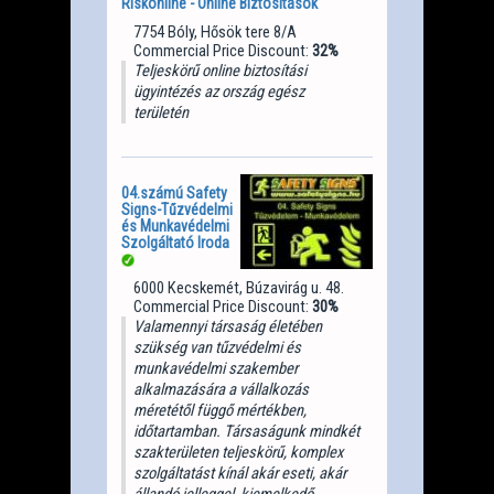
Riskonline - Online Biztosítások
7754 Bóly, Hősök tere 8/A
Commercial Price Discount:
32%
Teljeskörű online biztosítási
ügyintézés az ország egész
területén
04.számú Safety
Signs-Tűzvédelmi
és Munkavédelmi
Szolgáltató Iroda
6000 Kecskemét, Búzavirág u. 48.
Commercial Price Discount:
30%
Valamennyi társaság életében
szükség van tűzvédelmi és
munkavédelmi szakember
alkalmazására a vállalkozás
méretétől függő mértékben,
időtartamban. Társaságunk mindkét
szakterületen teljeskörű, komplex
szolgáltatást kínál akár eseti, akár
állandó jelleggel, kiemelkedő