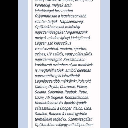
keretekig, melyek árait
lehetőségekhez mérten
folyamatosan a legalacsonyabb
szinten tartjuk. Napszemüveg:
Optikánkban csak minőségi
napszemüvegeket forgalmazunk,
melyek minden igényt kielégítenek.
Legyen szó klasszikus
vonalvezetésű, modern, sportos,
színes, UV szűrős, vagy polárszűrős
napszemüvegről. Készletünkön
korlátozott számban olyan modellek
is megtalálhatóak, amiből dioptriás
napszemüveg is készíthető!
Legnépszerűbb márkáink: Polaroid,
Carrera, Oxydo, Converse, Police,
Solano, Columbia, Reebok, Retro,
Ozzie, Ab Original. Kontaktlencse:
Kontaktlencse és ápolófolyadék
választékunk a Cooper Vision, Ciba,
Sauflon, Bausch & Lomb gyártók
termékeire terjed ki. Szemvizsgálat:
Optikánkban előjegyzett időpontban