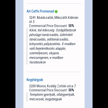
Art Caffe Promenad
5241 Abádszalók, Mikszáth Kálmán
út 3.
Commercial Price Discount:
50%
Kávé, ital édesség. Szolgáltatások
pénzügyi tanácsadás, üzletviteli
tanácsadás, adótanácsadás,
könyvelés pályázatírás. E-mailben
való bejelentkezés alapján,
személyesen, skypon,
messengeren, e-mailben
facebookon
Kegytárgyak
2200 Monor, Kodály Zoltán utca 7.
Commercial Price Discount:
50%
Templomi gyertyák, oltárgyertyák,
mécsesek, kegytárgyak