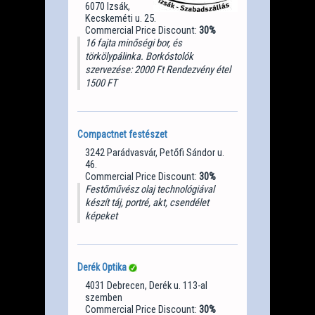
6070 Izsák,
Kecskeméti u. 25.
Commercial Price Discount:
30%
16 fajta minőségi bor, és
törkölypálinka. Borkóstolók
szervezése: 2000 Ft Rendezvény étel
1500 FT
Compactnet festészet
3242 Parádvasvár, Petőfi Sándor u.
46.
Commercial Price Discount:
30%
Festőművész olaj technológiával
készít táj, portré, akt, csendélet
képeket
Derék Optika
4031 Debrecen, Derék u. 113-al
szemben
Commercial Price Discount:
30%