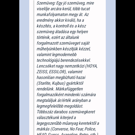
Szemüveg: Egy jó szemüveg, mire
viselője arcára kerül, több tucat
munkafolyamaton megy át. Az
eredmény akkor kiváló, ha a
készítés, a kontroll és a kész
szemüveg átadása egy helyen
történik, ezért az általunk
forgalmazott szemüveget saját
műhelyünkben készítjük kézzel,
valamint legmodernebb
technológiájú berendezésekkel.
Lencséket nagy nemzetközi (HOYA,
ZEISS, ESSILOR), valamint
hasonlóan megbízható hazai
(Starlite, Kujbus) gyártóktól
rendelünk. Márkafüggetlen
forgalmazóként mindenki számára
megtaláljuk ár/érték arányban a
legmegfelelőbb megoldást.
Többszáz darabos szemüvegkeret
választékunk kiterjed a
legegyszerűbb műanyag keretektől a
márkás (Converse, No Fear, Police,
HEAD, Guess, Avanglion, Retro, stb.)