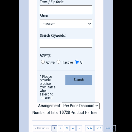
Town / Zip Code:
*Area:
Search Keywords:
Activity:
Active
Inactive
All
* Please
provide
precise
town name
when
selecting
the area!
Arrangement:
Number of hits:
10723
Product Partner
...
« Previous
1
2
3
4
5
536
537
Next »