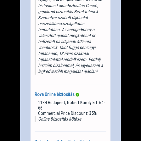
biztosítás Lakásbiztosítás Cascó,
gépjármű biztosítás Befektetések
Személyre szabott díjkínálat
összeállítása,szolgáltatás
bemutatása. Az árengedmény a
választott ajánlat megkötésekor
befizetett havidíjának 40%-ára
vonatkozik. Mint függő pénzügyi
tanácsadó, 18 éves szakmai
tapasztalattal rendelkezem. Fordulj
hozzám bizalommal, és igyekszem a
legkedvezőbb megoldást ajánlani.
Rova Online biztosítás
1134 Budapest, Róbert Károly krt. 64-
66.
Commercial Price Discount:
35%
Online Biztosítás kötése