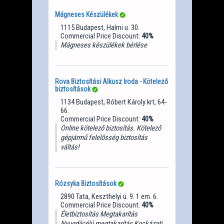
Mágneses Készülékek
1115 Budapest, Halmi u. 30.
Commercial Price Discount:
40%
Mágneses készülékek bérlése
Rova Biztosítási Alkusz Iroda - Kötelező
biztosítások
1134 Budapest, Róbert Károly krt, 64-
66.
Commercial Price Discount:
40%
Online kötelező biztosítás. Kötelező
gépjármű felelősség biztosítás
váltás!
Rózsyka Biztosítások
2890 Tata, Keszthelyi ú. 9. 1 em. 6.
Commercial Price Discount:
40%
Életbiztosítás Megtakarítás
Nyugdíjcélú megtakarítás Kockázati