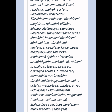
Inlernet kedvezménnyel! Vállalt
feladatok, melyekre a fenti
kedvezmény vonatkozik:
Tűzvédelem területén: - tűzvédelmi
megbízotti feladatok ellátása
állandó, átalánydíjas szerződés
keretében - tűzvédelmi tanácsadás
létesítési, használati tűzvédelmi
kérdésekben - tűzvédelmi
tervfejezet készítése kiváló, neves,
megfelelő kapcsolatokkal
rendelkező építész tűzvédelmi
szakértő partnereinkkel - tűzvédelmi
szabályzat, tűzveszélyességi
osztályba sorolás, tűzriadó terv,
menekülési terv készítése -
tűzvédelmi és/vagy munkavédelmi
oktatás megtartása, oktatási anyag
kidolgozása Munkavédelem
területén: -munkavédelmi megbízotti
feladatok ellátása állandó,
átalánydíjas szerződés keretében -
munkavédelmi szabályzat,