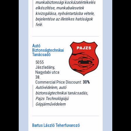
munkabiztonsági kockázatértékelés
elkészítése, munkabalesetek
kivizsgálása, nyilvántartásba vétele,
bejelentése az illetékes hatóságok
felé.
Autó
Biztonságtechnikai
Tanácsadó
5055
Jászladány,
Nagydabi utca
38.
Commercial Price Discount:
30%
Autóvédelem, autó
biztonságtechnikai tanácsadás,
Pajzs Technológiájú
Gépjárművédelem
Bartus László Teherfuvarozó