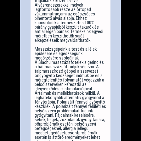
foglalkozik közel 15 éve.
Alvásrendszerekkel melyek
legfontosabb része az ortopéd
vákummatrac,ami az egészséges
pihentető alvás alapja. Ehhez
kapcsolódik a természetes 100%
bárány gyapjúból készült takarók és
antiallergén párnák. Termékeink egyedi
méretben készíthetők saját
elképzeléseik megvalósíthatók.
Masszázsgépeink a test és a lélek
épülésére és egészségünk
megőrzésére szolgálnak.
A Siachu masszázsfotelek a gerinc és
a hát masszázsát tudjuk végezni. A
talpmasszírozó géppel a szervezet
öngyógyító készségét indítjuk be és a
méregtelenítés folyamatát végezzük a
belső szerveken keresztül az
idegvégződések stimulációjával.
Ártalmak és mellékhatások nélkül. A
leghatékonyabb alternatív gyógymód a
fényterápia. Polarizált fénnyel gyógyító
készülék. A polarizált fénnyel felületi és
belső szervi problémákat tudunk
gyógyítani. Fájdalmak kezelésére,
sebek, hegek, zúzódások gyógyítására,
bőrproblémák esetén, belső szervi
betegségeknél, allergia jellegű
megbetegedések, csontproblémák
esetén is áttörő eredményeket lehet