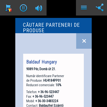
CĂUTARE PARTENERI DE
PRODUSE
Baldauf Hungary
9089 Pér, Domb út 21.
Număr identificare Partener
de Produse:
HU4184PP01
Reduceri comerciale:
10%
Telefon:
+ 36-96-523447
Fax:
+ 36-96-523447
Mobil:
+ 36-30-3483224
Contact:
Baldaufné Szántó