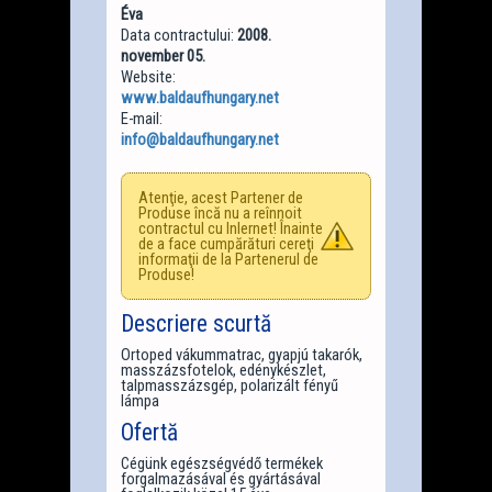
Éva
Data contractului:
2008.
november 05.
Website:
www.baldaufhungary.net
E-mail:
info@baldaufhungary.net
Atenţie, acest Partener de
Produse încă nu a reînnoit
contractul cu Inlernet! Înainte
de a face cumpărături cereţi
informaţii de la Partenerul de
Produse!
Descriere scurtă
Ortoped vákummatrac, gyapjú takarók,
masszázsfotelok, edénykészlet,
talpmasszázsgép, polarizált fényű
lámpa
Ofertă
Cégünk egészségvédő termékek
forgalmazásával és gyártásával