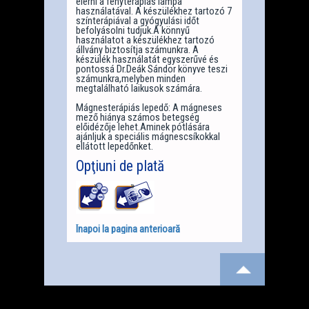
elérni a fényterápiás lámpa
használatával. A készülékhez tartozó 7
színterápiával a gyógyulási időt
befolyásolni tudjuk.A könnyű
használatot a készülékhez tartozó
állvány biztosítja számunkra. A
készülék használatát egyszerűvé és
pontossá Dr.Deák Sándor könyve teszi
számunkra,melyben minden
megtalálható laikusok számára.
Mágnesterápiás lepedő: A mágneses
mező hiánya számos betegség
előidézője lehet.Aminek pótlására
ajánljuk a speciális mágnescsíkokkal
ellátott lepedőnket.
Opţiuni de plată
Înapoi la pagina anterioară