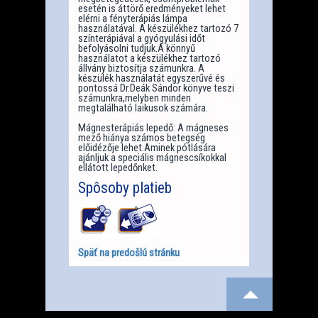
esetén is áttörő eredményeket lehet
elérni a fényterápiás lámpa
használatával. A készülékhez tartozó 7
színterápiával a gyógyulási időt
befolyásolni tudjuk.A könnyű
használatot a készülékhez tartozó
állvány biztosítja számunkra. A
készülék használatát egyszerűvé és
pontossá Dr.Deák Sándor könyve teszi
számunkra,melyben minden
megtalálható laikusok számára.
Mágnesterápiás lepedő: A mágneses
mező hiánya számos betegség
előidézője lehet.Aminek pótlására
ajánljuk a speciális mágnescsíkokkal
ellátott lepedőnket.
Spôsoby platieb
Späť na predošlú stránku