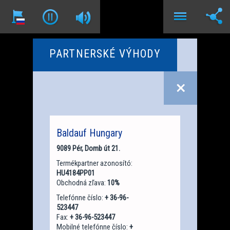
PARTNERSKÉ VÝHODY
Baldauf Hungary
9089 Pér, Domb út 21.
Termékpartner azonosító:
HU4184PP01
Obchodná zľava:
10%
Telefónne číslo:
+ 36-96-
523447
Fax:
+ 36-96-523447
Mobilné telefónne číslo:
+