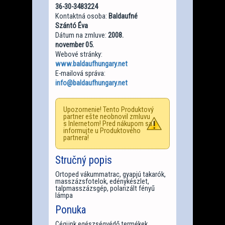
36-30-3483224
Kontaktná osoba:
Baldaufné
Szántó Éva
Dátum na zmluve:
2008.
november 05.
Webové stránky:
www.baldaufhungary.net
E-mailová správa:
info@baldaufhungary.net
Upozornenie! Tento Produktový
partner ešte neobnovil zmluvu
s Inlernetom! Pred nákupom sa
informujte u Produktového
partnera!
Stručný popis
Ortoped vákummatrac, gyapjú takarók,
masszázsfotelok, edénykészlet,
talpmasszázsgép, polarizált fényű
lámpa
Ponuka
Cégünk egészségvédő termékek