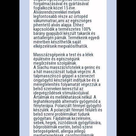
forgalmazásával és gyártásával
foglalkozik közel 15 éve.
Alvásrendszerekkel melyek
legfontosabb része az ortopéd
vákummatrac,ami az egészséges
pihentető alvás alapja. Ehhez
kapcsolódik a természetes 100%
bárány gyapjúból készült takarók és
antiallergén párnák. Termékeink egyedi
méretben készíthetők saját
elképzeléseik megvalósíthatók.
Masszázsgépeink a test és a lélek
épülésére és egészségünk
megőrzésére szolgálnak.
A Siachu masszázsfotelek a gerinc és
a hát masszázsát tudjuk végezni. A
talpmasszírozó géppel a szervezet
öngyógyító készségét indítjuk be és a
méregtelenítés folyamatát végezzük a
belső szerveken keresztül az
idegvégződések stimulációjával.
Ártalmak és mellékhatások nélkül. A
leghatékonyabb alternatív gyógymód a
fényterápia. Polarizált fénnyel gyógyító
készülék. A polarizált fénnyel felületi és
belső szervi problémákat tudunk
gyógyítani. Fájdalmak kezelésére,
sebek, hegek, zúzódások gyógyítására,
bőrproblémák esetén, belső szervi
betegségeknél, allergia jellegű
megbetegedések, csontproblémák